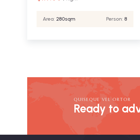
Area:
280sqm
Person:
8
QUISEQUE VEL ORTOR
Ready to adv