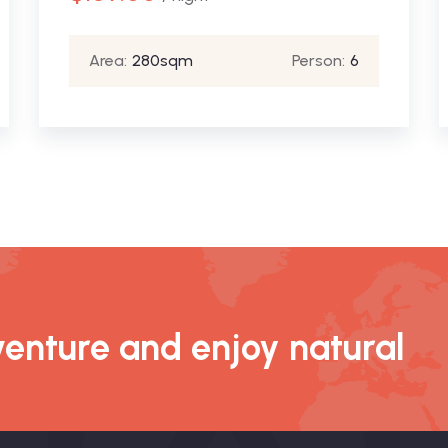
Area:
280sqm
Person:
6
enture and enjoy natural