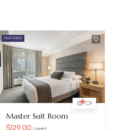
FEATURED
5
Master Suit Room
$
129.00
/ night