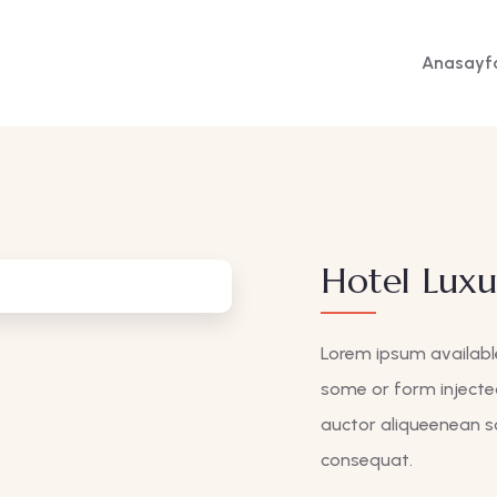
Anasayf
Hotel Lux
Lorem ipsum available
some or form injected
auctor aliqueenean so
consequat.