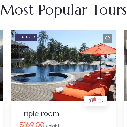
Most Popular Tours
FEATURED
5
Triple room
$
169.00
/ night