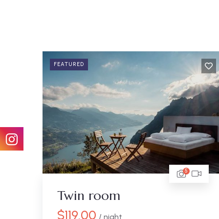
FEATURED
5
Twin room
$
119.00
/ night