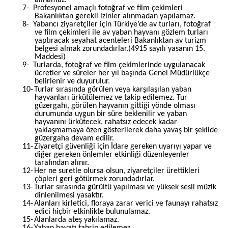
7-
Profesyonel amaçlı fotoğraf ve film çekimleri
Bakanlıktan gerekli izinler alınmadan yapılamaz.
8-
Yabancı ziyaretçiler için Türkiye’de av turları, fotoğraf
ve film çekimleri ile av yaban hayvanı gözlem turları
yaptıracak seyahat acenteleri Bakanlıktan av turizm
belgesi almak zorundadırlar.(4915 sayılı yasanın 15.
Maddesi)
9-
Turlarda, fotoğraf ve film çekimlerinde uygulanacak
ücretler ve süreler her yıl başında Genel Müdürlükçe
belirlenir ve duyurulur.
10-
Turlar sırasında görülen veya karşılaşılan yaban
hayvanları ürkütülemez ve takip edilemez. Tur
güzergahı, görülen hayvanın gittiği yönde olması
durumunda uygun bir süre beklenilir ve yaban
hayvanını ürkütecek, rahatsız edecek kadar
yaklaşmamaya özen gösterilerek daha yavaş bir şekilde
güzergaha devam edilir.
11-
Ziyaretçi güvenliği için İdare gereken uyarıyı yapar ve
diğer gereken önlemler etkinliği düzenleyenler
tarafından alınır.
12-
Her ne suretle olursa olsun, ziyaretçiler ürettikleri
çöpleri geri götürmek zorundadırlar.
13-
Turlar sırasında gürültü yapılması ve yüksek sesli müzik
dinlenilmesi yasaktır.
14-
Alanları kirletici, floraya zarar verici ve faunayı rahatsız
edici hiçbir etkinlikte bulunulamaz.
15-
Alanlarda ateş yakılamaz.
16-
Yaban hayatı tahrip edilemez.