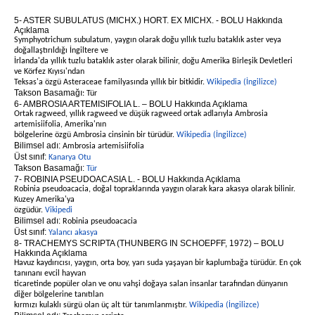
5- ASTER SUBULATUS (MICHX.) HORT. EX MICHX. - BOLU Hakkında
Açıklama
Symphyotrichum subulatum, yaygın olarak doğu yıllık tuzlu bataklık aster veya
doğallaştırıldığı İngiltere ve
İrlanda'da yıllık tuzlu bataklık aster olarak bilinir, doğu Amerika Birleşik Devletleri
ve Körfez Kıyısı'ndan
Teksas'a özgü Asteraceae familyasında yıllık bir bitkidir.
Wikipedia (İngilizce)
Takson Basamağı
: Tür
6- AMBROSIA ARTEMISIFOLIA L. – BOLU Hakkında Açıklama
Ortak ragweed, yıllık ragweed ve düşük ragweed ortak adlarıyla Ambrosia
artemisiifolia, Amerika'nın
bölgelerine özgü Ambrosia cinsinin bir türüdür.
Wikipedia (İngilizce)
Bilimsel adı:
Ambrosia artemisiifolia
Üst sınıf:
Kanarya Otu
Takson Basamağı:
Tür
7- ROBINIA PSEUDOACASIA L. - BOLU Hakkında Açıklama
Robinia pseudoacacia, doğal topraklarında yaygın olarak kara akasya olarak bilinir.
Kuzey Amerika'ya
özgüdür.
Vikipedi
Bilimsel adı:
Robinia pseudoacacia
Üst sınıf:
Yalancı akasya
8- TRACHEMYS SCRIPTA (THUNBERG IN SCHOEPFF, 1972) – BOLU
Hakkında Açıklama
Havuz kaydırıcısı, yaygın, orta boy, yarı suda yaşayan bir kaplumbağa türüdür. En çok
tanınanı evcil hayvan
ticaretinde popüler olan ve onu vahşi doğaya salan insanlar tarafından dünyanın
diğer bölgelerine tanıtılan
kırmızı kulaklı sürgü olan üç alt tür tanımlanmıştır.
Wikipedia (İngilizce)