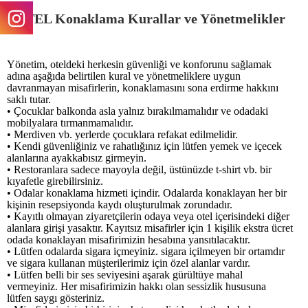
OTEL Konaklama Kurallar ve Yönetmelikler
Yönetim, oteldeki herkesin güvenliği ve konforunu sağlamak
adına aşağıda belirtilen kural ve yönetmeliklere uygun
davranmayan misafirlerin, konaklamasını sona erdirme hakkını
saklı tutar.
• Çocuklar balkonda asla yalnız bırakılmamalıdır ve odadaki
mobilyalara tırmanmamalıdır.
• Merdiven vb. yerlerde çocuklara refakat edilmelidir.
• Kendi güvenliğiniz ve rahatlığınız için lütfen yemek ve içecek
alanlarına ayakkabısız girmeyin.
• Restoranlara sadece mayoyla değil, üstünüzde t-shirt vb. bir
kıyafetle girebilirsiniz.
• Odalar konaklama hizmeti içindir. Odalarda konaklayan her bir
kişinin resepsiyonda kaydı oluşturulmak zorundadır.
• Kayıtlı olmayan ziyaretçilerin odaya veya otel içerisindeki diğer
alanlara girişi yasaktır. Kayıtsız misafirler için 1 kişilik ekstra ücret
odada konaklayan misafirimizin hesabına yansıtılacaktır.
• Lütfen odalarda sigara içmeyiniz. sigara içilmeyen bir ortamdır
ve sigara kullanan müşterilerimiz için özel alanlar vardır.
• Lütfen belli bir ses seviyesini aşarak gürültüye mahal
vermeyiniz. Her misafirimizin hakkı olan sessizlik hususuna
lütfen saygı gösteriniz.