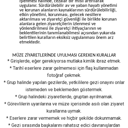
işlenmesi halinde, cezalar bir misli artırılarak
uygulanır. Sürdürülebilir av ve yaban hayatı yönetimi
ve korunan alanların kaynaklarının sürdürülebilirliği,
etkin yönetimi, korunması, gelecek nesillere
aktarılması ve ziyaretçi güvenliği ile birlikte korunan
alanlara gelen ziyaretçilerin izlenmesi ve
yönlendirilmesi ile ziyaretçi ihtiyaçlarının ve
beklentilerinin tanımlanabilmesi açısından yukarıda
belirtilen kuralların eksiksiz uygulanması önem arz
etmektedir.
MÜZE ZİYARETLERİNDE UYULMASI GEREKEN KURALLAR
* Girişlerde, eğer gerekiyorsa mutlaka kimlik ibraz etmek.
* Tarihî eserlere zarar gelmemesi için flaş kullanmadan
fotoğraf çekmek.
* Grup halinde yapılan gezilerde, yetkililere gezi onayını onlar
istemeden ve beklemeden göstermek.
* Grup halindeki ziyaretlerde, gruptan ayrılmamak.
* Görevlilerin uyarılarına ve müze içerisinde asılı olan ziyaret
kurallarına uymak.
* Eserlere zarar vermemek ve hiçbir şekilde dokunmamak.
* Gezi sırasında başkalarını rahatsız edici davranışlardan