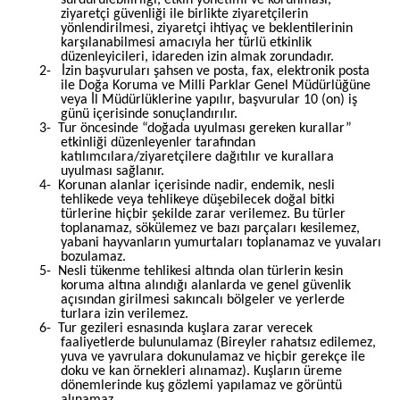
ziyaretçi güvenliği ile birlikte ziyaretçilerin
yönlendirilmesi, ziyaretçi ihtiyaç ve beklentilerinin
karşılanabilmesi amacıyla her türlü etkinlik
düzenleyicileri, idareden izin almak zorundadır.
2-
İzin başvuruları şahsen ve posta, fax, elektronik posta
ile Doğa Koruma ve Milli Parklar Genel Müdürlüğüne
veya İl Müdürlüklerine yapılır, başvurular 10 (on) iş
günü içerisinde sonuçlandırılır.
3-
Tur öncesinde “doğada uyulması gereken kurallar”
etkinliği düzenleyenler tarafından
katılımcılara/ziyaretçilere dağıtılır ve kurallara
uyulması sağlanır.
4-
Korunan alanlar içerisinde nadir, endemik, nesli
tehlikede veya tehlikeye düşebilecek doğal bitki
türlerine hiçbir şekilde zarar verilemez. Bu türler
toplanamaz, sökülemez ve bazı parçaları kesilemez,
yabani hayvanların yumurtaları toplanamaz ve yuvaları
bozulamaz.
5-
Nesli tükenme tehlikesi altında olan türlerin kesin
koruma altına alındığı alanlarda ve genel güvenlik
açısından girilmesi sakıncalı bölgeler ve yerlerde
turlara izin verilemez.
6-
Tur gezileri esnasında kuşlara zarar verecek
faaliyetlerde bulunulamaz (Bireyler rahatsız edilemez,
yuva ve yavrulara dokunulamaz ve hiçbir gerekçe ile
doku ve kan örnekleri alınamaz). Kuşların üreme
dönemlerinde kuş gözlemi yapılamaz ve görüntü
alınamaz.