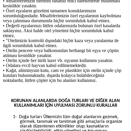
• Misafirlerimizin birbirini rahatsız edici hareketlerde bulunması
kesinlikle yasaktır.
• Özel eşyaların gözetimi tamamen konuklarımızın
sorumluluğundadır. Misafirlerimizin özel eşyalarının kaybolması
veya çalınması durumunda hiçbir sorumluluk kabul etmez.
• Değerli eşyalarınızı lütfen odalarınızda bulunan özel kasalarda
saklayınız. Aksi halde otel yönetimi hiçbir sorumluluk kabul
etmez.
• "Otelimizin kontrolü dışındaki hiçbir kaza veya yaralanma ile
ilgili sorumluluk kabul etmez.
• Otelin pencere veya balkonundan herhangi bir eşya ve çöpün
atılması kesinlikle yasaktır.
• Otelin içinde her türlü lazer vb. eşyanın kullanımı yasaktır.
• Odalara evcil hayvan kabul edilmemektedir.
• Kağıt, alüminyum kutu, cam ve plastikler için otelin içinde çöp
kutuları bulunmaktadır, dışarda kolayca bulabileceğiniz
noktalardır, lütfen çöpler için bu alanları kullanınız.
KORUNAN ALANLARDA DOĞA TURLARI VE DİĞER ALAN
KULLANIMLARI İÇİN UYULMASI ZORUNLU KURALLAR
1-
Doğa turları Ülkemizin tüm doğal alanlarını gezmek,
görmek, tanımak ve tanıtmak gibi amaçlarla organize
olarak düzenlenen etkinlikler olup; kaynakların
sürdürülebilirliği, etkin yönetimi ve korunması,