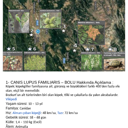
1- CANIS LUPUS FAMILIARIS – BOLU Hakkında Açıklama :
Köpek; köpekgiller familyasına ait, görünüş ve büyüklükleri farklı 400'den fazla ırkı
olan, etçil bir memelidir.
Bozkurt'un alt türlerinden biri olan köpek, tilki ve çakallarla da yakın akrabalardır.
Vikipedi
Yaşam süresi:
10 – 13 yıl
Familya:
Canidae
Hız:
Alman çoban köpeği
: 48 km/sa,
Tazı
: 72 km/sa
Gebelik süresi:
58 – 68 gün
Kütle:
1,4 – 110 kg (Evcil)
Âlem:
Animalia