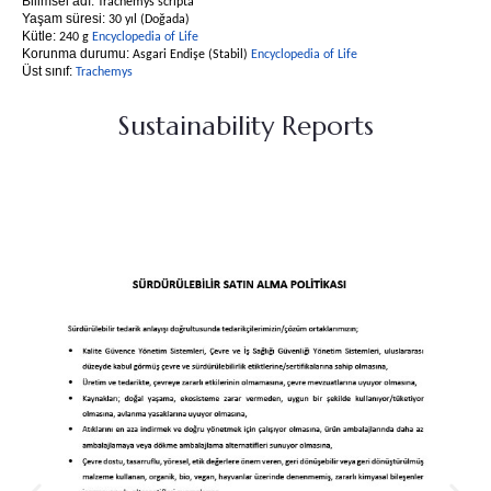
Bilimsel adı:
Trachemys scripta
Yaşam süresi:
30 yıl (Doğada)
Kütle:
240 g
Encyclopedia of Life
Korunma durumu:
Asgari Endişe (Stabil)
Encyclopedia of Life
Üst sınıf:
Trachemys
Sustainability Reports