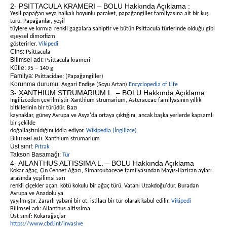
2- PSITTACULA KRAMERI – BOLU Hakkında Açıklama :
Yeşil papağan veya halkalı boyunlu paraket, papağangiller familyasına ait bir kuş
türü. Papağanlar, yeşil
tüylere ve kırmızı renkli gagalara sahiptir ve bütün Psittacula türlerinde olduğu gibi
eşeysel dimorfizm
gösterirler.
Vikipedi
Cins:
Psittacula
Bilimsel adı:
Psittacula krameri
Kütle:
95 – 140 g
Familya:
Psittacidae; (Papağangiller)
Korunma durumu:
Asgari Endişe (Soyu Artan)
Encyclopedia of Life
3- XANTHIUM STRUMARIUM L. – BOLU Hakkında Açıklama
İngilizceden çevrilmiştir-Xanthium strumarium, Asteraceae familyasının yıllık
bitkilerinin bir türüdür. Bazı
kaynaklar, güney Avrupa ve Asya'da ortaya çıktığını, ancak başka yerlerde kapsamlı
bir şekilde
doğallaştırıldığını iddia ediyor.
Wikipedia (İngilizce)
Bilimsel adı:
Xanthium strumarium
Üst sınıf:
Pıtrak
Takson Basamağı:
Tür
4- AILANTHUS ALTISSIMA L. – BOLU Hakkında Açıklama
Kokar ağaç, Çin Cennet Ağacı, Simaroubaceae familyasından Mayıs-Haziran ayları
arasında yeşilimsi sarı
renkli çiçekler açan, kötü kokulu bir ağaç türü. Vatanı Uzakdoğu'dur. Buradan
Avrupa ve Anadolu'ya
yayılmıştır. Zararlı yabani bir ot, istilacı bir tür olarak kabul edilir.
Vikipedi
Bilimsel adı: Ailanthus altissima
Üst sınıf: Kokarağaçlar
https://www.cbd.int/invasive