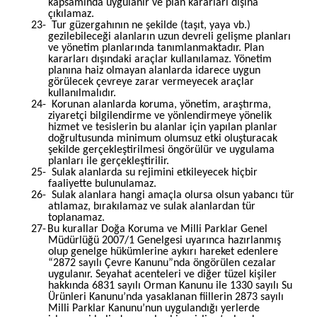
kapsamında uygulanır ve plan kararları dışına
çıkılamaz.
23-
Tur güzergahının ne şekilde (taşıt, yaya vb.)
gezilebileceği alanların uzun devreli gelişme planları
ve yönetim planlarında tanımlanmaktadır. Plan
kararları dışındaki araçlar kullanılamaz. Yönetim
planına haiz olmayan alanlarda idarece uygun
görülecek çevreye zarar vermeyecek araçlar
kullanılmalıdır.
24-
Korunan alanlarda koruma, yönetim, araştırma,
ziyaretçi bilgilendirme ve yönlendirmeye yönelik
hizmet ve tesislerin bu alanlar için yapılan planlar
doğrultusunda minimum olumsuz etki oluşturacak
şekilde gerçekleştirilmesi öngörülür ve uygulama
planları ile gerçekleştirilir.
25-
Sulak alanlarda su rejimini etkileyecek hiçbir
faaliyette bulunulamaz.
26-
Sulak alanlara hangi amaçla olursa olsun yabancı tür
atılamaz, bırakılamaz ve sulak alanlardan tür
toplanamaz.
27-
Bu kurallar Doğa Koruma ve Milli Parklar Genel
Müdürlüğü 2007/1 Genelgesi uyarınca hazırlanmış
olup genelge hükümlerine aykırı hareket edenlere
“2872 sayılı Çevre Kanunu”nda öngörülen cezalar
uygulanır. Seyahat acenteleri ve diğer tüzel kişiler
hakkında 6831 sayılı Orman Kanunu ile 1330 sayılı Su
Ürünleri Kanunu’nda yasaklanan fiillerin 2873 sayılı
Milli Parklar Kanunu’nun uygulandığı yerlerde