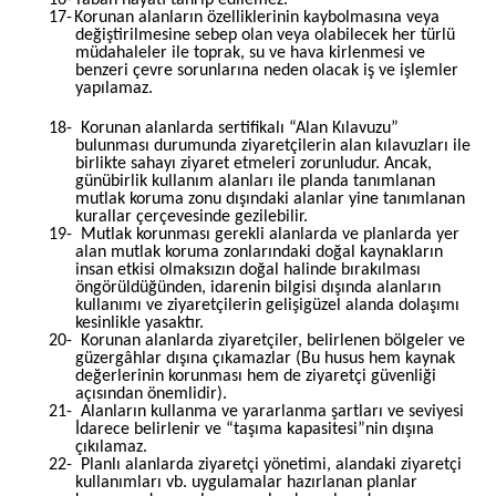
17-
Korunan alanların özelliklerinin kaybolmasına veya
değiştirilmesine sebep olan veya olabilecek her türlü
müdahaleler ile toprak, su ve hava kirlenmesi ve
benzeri çevre sorunlarına neden olacak iş ve işlemler
yapılamaz.
18-
Korunan alanlarda sertifikalı “Alan Kılavuzu”
bulunması durumunda ziyaretçilerin alan kılavuzları ile
birlikte sahayı ziyaret etmeleri zorunludur. Ancak,
günübirlik kullanım alanları ile planda tanımlanan
mutlak koruma zonu dışındaki alanlar yine tanımlanan
kurallar çerçevesinde gezilebilir.
19-
Mutlak korunması gerekli alanlarda ve planlarda yer
alan mutlak koruma zonlarındaki doğal kaynakların
insan etkisi olmaksızın doğal halinde bırakılması
öngörüldüğünden, idarenin bilgisi dışında alanların
kullanımı ve ziyaretçilerin gelişigüzel alanda dolaşımı
kesinlikle yasaktır.
20-
Korunan alanlarda ziyaretçiler, belirlenen bölgeler ve
güzergâhlar dışına çıkamazlar (Bu husus hem kaynak
değerlerinin korunması hem de ziyaretçi güvenliği
açısından önemlidir).
21-
Alanların kullanma ve yararlanma şartları ve seviyesi
İdarece belirlenir ve “taşıma kapasitesi”nin dışına
çıkılamaz.
22-
Planlı alanlarda ziyaretçi yönetimi, alandaki ziyaretçi
kullanımları vb. uygulamalar hazırlanan planlar