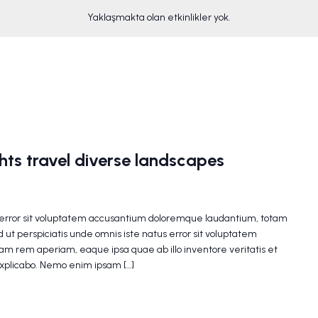
Yaklaşmakta olan etkinlikler yok.
ghts travel diverse landscapes
s error sit voluptatem accusantium doloremque laudantium, totam
 ut perspiciatis unde omnis iste natus error sit voluptatem
m rem aperiam, eaque ipsa quae ab illo inventore veritatis et
explicabo. Nemo enim ipsam […]