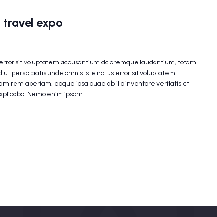
 travel expo
s error sit voluptatem accusantium doloremque laudantium, totam
 ut perspiciatis unde omnis iste natus error sit voluptatem
m rem aperiam, eaque ipsa quae ab illo inventore veritatis et
explicabo. Nemo enim ipsam […]