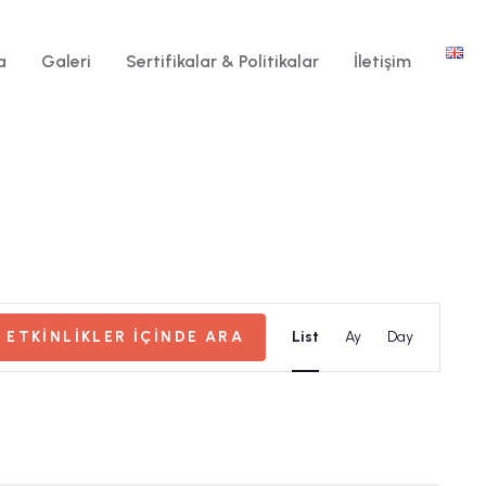
a
Galeri
Sertifikalar & Politikalar
İletişim
Etkinlik
ETKINLIKLER IÇINDE ARA
List
Ay
Day
görünümle
gezinme