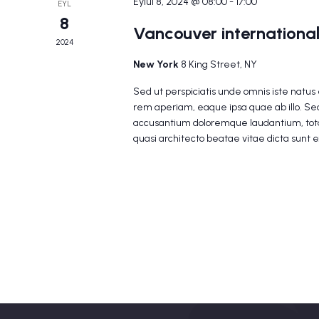
Eylül 8, 2024 @ 08:00
-
17:00
EYL
8
Vancouver international
2024
New York
8 King Street, NY
Sed ut perspiciatis unde omnis iste natu
rem aperiam, eaque ipsa quae ab illo. Sed
accusantium doloremque laudantium, tota
quasi architecto beatae vitae dicta sunt 