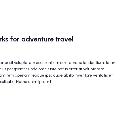
ks for adventure travel
s error sit voluptatem accusantium doloremque laudantium, totam
 ut perspiciatis unde omnis iste natus error sit voluptatem
m rem aperiam, eaque ipsa quae ab illo inventore veritatis et
explicabo. Nemo enim ipsam […]