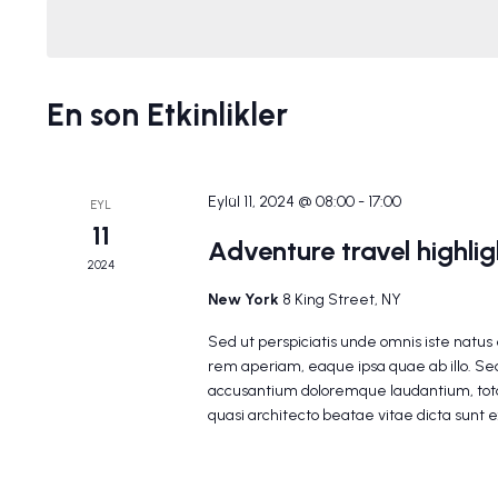
seç.
kelime
ile
arama.
En son Etkinlikler
Eylül 11, 2024 @ 08:00
-
17:00
EYL
11
Adventure travel highli
2024
New York
8 King Street, NY
Sed ut perspiciatis unde omnis iste natu
rem aperiam, eaque ipsa quae ab illo. Sed
accusantium doloremque laudantium, tota
quasi architecto beatae vitae dicta sunt 