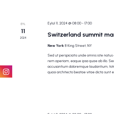
Eylül 11, 2024 @ 08:00
-
17:00
EYL
11
Switzerland summit mar
2024
New York
8 King Street, NY
Sed ut perspiciatis unde omnis iste natu
rem aperiam, eaque ipsa quae ab illo. Sed
accusantium doloremque laudantium, tota
quasi architecto beatae vitae dicta sunt 